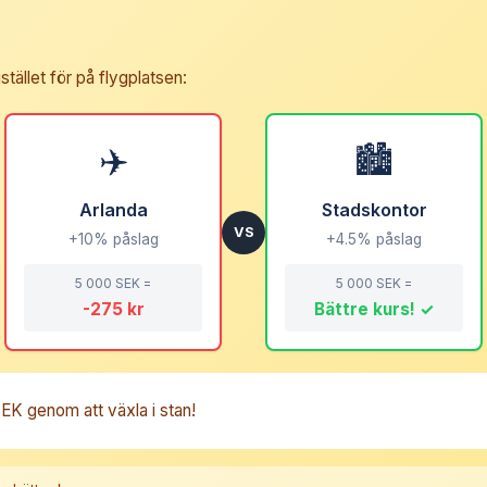
tället för på flygplatsen:
✈️
🏙️
Arlanda
Stadskontor
VS
+10% påslag
+4.5% påslag
5 000 SEK =
5 000 SEK =
-275 kr
Bättre kurs! ✓
K genom att växla i stan!