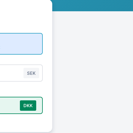
K
SEK
DKK