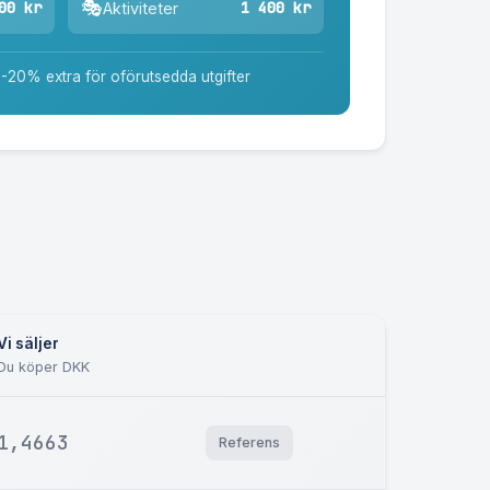
🎭
00 kr
1 400 kr
Aktiviteter
0-20% extra för oförutsedda utgifter
Vi säljer
Du köper DKK
1,4663
Referens