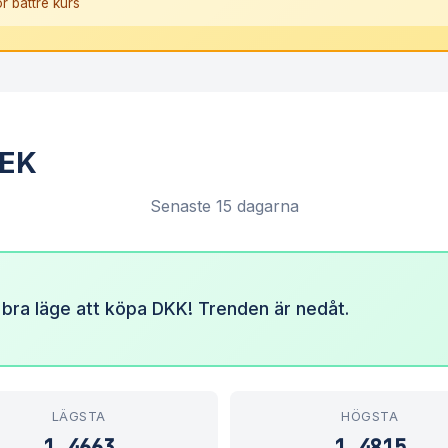
r bättre kurs
SEK
Senaste 15 dagarna
 bra läge att köpa DKK! Trenden är nedåt.
LÄGSTA
HÖGSTA
1,4663
1,4815