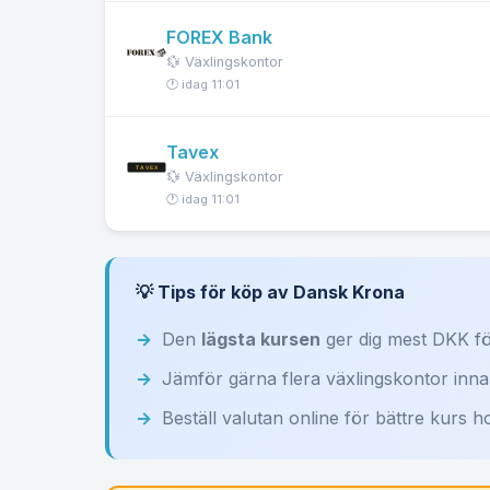
FOREX Bank
💱 Växlingskontor
🕐 idag 11:01
Tavex
💱 Växlingskontor
🕐 idag 11:01
💡 Tips för köp av Dansk Krona
Den
lägsta kursen
ger dig mest DKK fö
Jämför gärna flera växlingskontor inn
Beställ valutan online för bättre kurs h