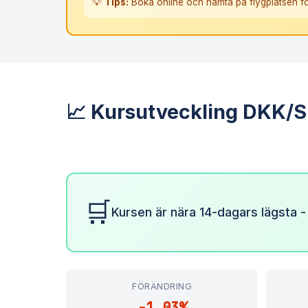
💡
Tips:
Boka online och hämta på flygplatsen fö
📈 Kursutveckling DKK/
🛒
Kursen är nära 14-dagars lägsta -
FÖRÄNDRING
-1.03%