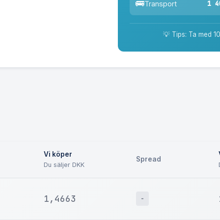
🚌
1 4
Transport
💡 Tips: Ta med 1
Vi köper
Spread
Du säljer DKK
1,4663
-