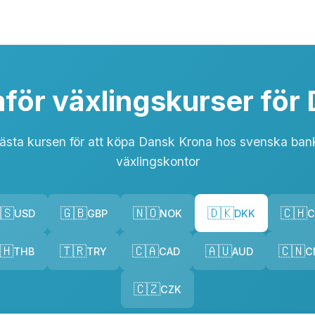
för växlingskurser för
bästa kursen för att köpa Dansk Krona hos svenska ban
växlingskontor
🇸
🇬🇧
🇳🇴
🇩🇰
🇨🇭
USD
GBP
NOK
DKK
C
🇭
🇹🇷
🇨🇦
🇦🇺
🇨🇳
THB
TRY
CAD
AUD
C
🇨🇿
CZK