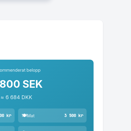
ommenderat belopp
 800 SEK
≈ 6 684 DKK
🍽️
00 kr
3 500 kr
Mat