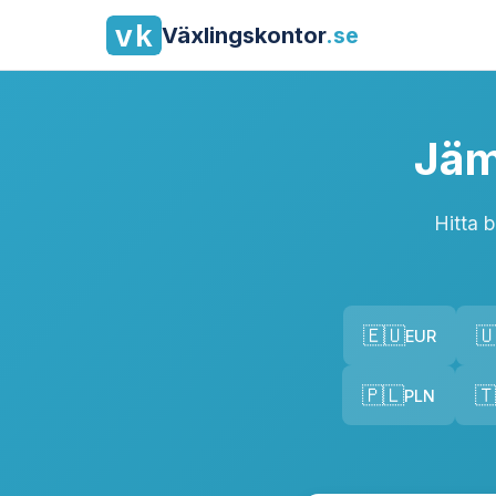
Växlingskontor
.se
Jäm
Hitta 
🇪🇺

EUR
🇵🇱
🇹
PLN