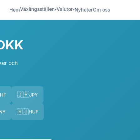
Växlingsställen
Valutor
Hem
▾
▾
Nyheter
Om oss
 DKK
ker och
🇯🇵
HF
JPY
🇭🇺
NY
HUF