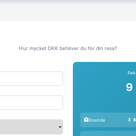
Hur mycket DKK behöver du för din resa?
Rek
9
🏨
3 5
Boende