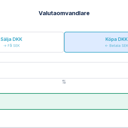
Valutaomvandlare
Sälja DKK
Köpa DKK
→ Få SEK
← Betala SE
⇅