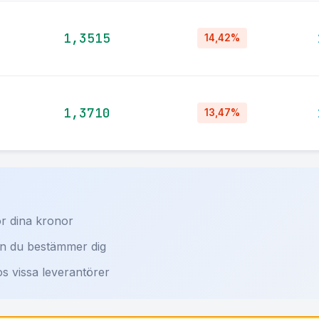
1,3515
14,42%
1,3710
13,47%
r dina kronor
an du bestämmer dig
os vissa leverantörer