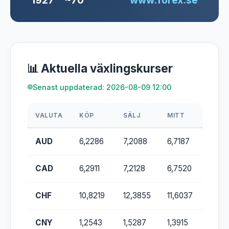
1927
~70
www.forex.se
📊 Aktuella växlingskurser
Senast uppdaterad: 2026-08-09 12:00
VALUTA
KÖP
SÄLJ
MITT
AUD
6,2286
7,2088
6,7187
CAD
6,2911
7,2128
6,7520
CHF
10,8219
12,3855
11,6037
CNY
1,2543
1,5287
1,3915