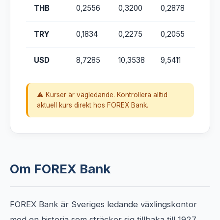
THB
0,2556
0,3200
0,2878
TRY
0,1834
0,2275
0,2055
USD
8,7285
10,3538
9,5411
⚠️ Kurser är vägledande. Kontrollera alltid
aktuell kurs direkt hos FOREX Bank.
Om FOREX Bank
FOREX Bank är Sveriges ledande växlingskontor
med en historia som sträcker sig tillbaka till 1927.