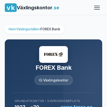
Växlingskontor
.se
Hem
›
Växlingsställen
›
FOREX Bank
FOREX Bank
💱 Växlingskontor
GRUNDAT
KONTOR I SVERIGE
WEBBPLATS